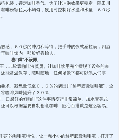
铝箔包装，锁定咖啡香气。为了让冲泡效果更稳定，隅田川
，咖啡粉颗粒大小均匀，饮用时控制好水温和水量，６０秒
啡。
愈感，６０秒的冲泡和等待，把手冲的仪式感拉满，四溢
身于咖啡馆内，那般鲜香怡人。
尝“鲜”不设限
王，非胶囊咖啡液莫属。让咖啡饮用完全摆脱了设备的束
，还能常温保存，随时随地、任何场景下都可以供人们享
求。残氧量低至０．６％的隅田川“鲜萃胶囊咖啡液”，全
，将咖啡风味提升了３０％。
、口感好的鲜咖啡”这件事情变得非常简单。加水变美式，
，还可以根据需要自制创意咖啡，随心百搭就是这么容易。
溶”的咖啡液特性，让一颗小小的鲜萃胶囊咖啡液，打开了