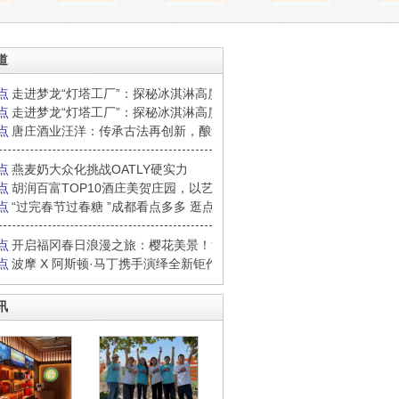
道
点
走进梦龙“灯塔工厂”：探秘冰淇淋高质量“智造”之路
点
走进梦龙“灯塔工厂”：探秘冰淇淋高质量“智造”之路
点
唐庄酒业汪洋：传承古法再创新，酿造“新质生产力”
点
燕麦奶大众化挑战OATLY硬实力
点
胡润百富TOP10酒庄美贺庄园，以艺术之名分享贺兰山
点
“过完春节过春糖 ”成都看点多多 逛点多多……
点
开启福冈春日浪漫之旅：樱花美景！博多阪急美食和购
点
波摩 X 阿斯顿·马丁携手演绎全新钜作 精无止境,恒
讯