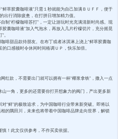
鲜萃胶囊咖啡液”只需１秒就能为自己加满ＢＵＦＦ，便于
你的出行消除疲惫，在打拼日增加精力值。
制“柠檬咖啡苏打”，一定让游玩时光充满清新时尚感。现
萃胶囊咖啡液”加入气泡水，再放入几片柠檬切片，充分摇晃
打”。
啡甜品款待朋友。在布丁或者冰淇淋上浇上“鲜萃胶囊咖
富的口感顿时令休闲时间格调ＵＰ，快乐加倍。
网红款，不需要出门就可以拥有一杯“椰浆拿铁”，撒入一点
山一角，更多的还需要你打开想象力的阀门，产出更多新
“鲜”的极致追求，为中国咖啡行业带来新突破。即将以
亮相的隅田川，未来也将带着中国咖啡品牌走向世界，解锁
慎！此文仅供参考，不作买卖依据。