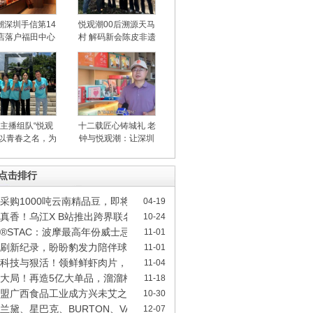
潮深圳手信第14
悦观潮00后溯源天马
店落户福田中心
村 解码新会陈皮非遗
兴业银行大
匠心与自然
后主播组队“悦观
十二载匠心铸城礼 老
：以青春之名，为
钟与悦观潮：让深圳
深圳手信特
味道走向世界
时点击排行
采购1000吨云南精品豆，即将全国推出云南红蜜系
04-19
真香！乌江X B站推出跨界联名榨菜
10-24
®STAC：波摩最高年份威士忌以56.25万英镑成交
11-01
度刷新纪录，盼盼豹发力陪伴球王梅西，一同登顶挑
11-01
科技与狠活！领鲜鲜虾肉片，配料简单看得见！
11-04
大局！再造5亿大单品，溜溜梅的想象空间有多大?
11-18
盟广西食品工业成方兴未艾之势 传薪火柳工集团
10-30
兰黛、星巴克、BURTON、VANS等大牌在抖音商城开
12-07