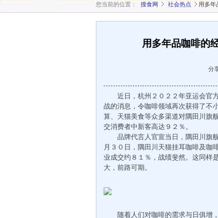
您当前的位置：
搜食网
社会热点
用多年
用多年品咖啡的经
分
近日，杭州２０２２年亚运会官方
战的消息，令咖啡领域再次获得了不
算、天猫美食等众多渠道对隅田川旗
交消费者中新客高达９２％。
品牌代言人官宣当日，隅田川旗舰
月３０日，隅田川天猫挂耳咖啡及咖
业成交约８１％，战绩斐然。这同样
大，前路可期。
随着人们对咖啡的需求与日俱增，