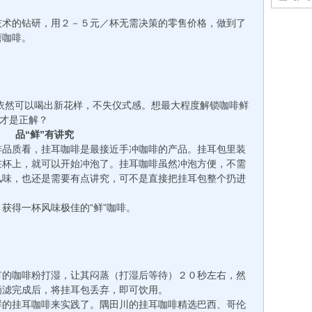
术的钻研，用２－５元／杯无需决策的零售价格，做到了
磨咖啡。
然可以喝出新花样，不失仪式感。想最大程度解锁咖啡鲜
喝才是正解？
品“鲜”有讲究
品质看，挂耳咖啡是最接近手冲咖啡的产品。挂耳包里装
在杯上，就可以开始冲泡了。挂耳咖啡虽然冲泡方便，不需
风味，也还是需要有点讲究，可不是直接把挂耳包整个扔进
得一杯风味极佳的“鲜”咖啡。
的咖啡粉打湿，让其闷蒸（打湿后等待）２０秒左右，然
滴滤完成后，将挂耳包丢弃，即可饮用。
的挂耳咖啡来实践了。隅田川的挂耳咖啡精选巴西、哥伦