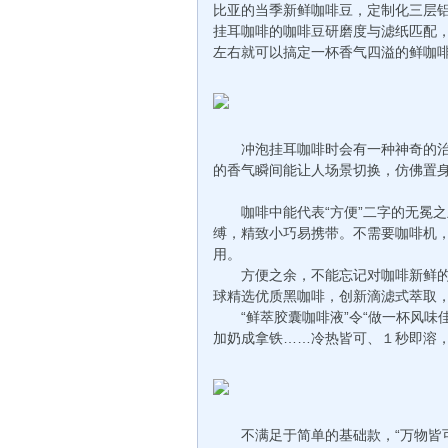
比亚的当季新鲜咖啡豆，定制化三层
挂耳咖啡的咖啡豆研磨度与滤纸匹配
左右就可以搞定一杯香气四溢的鲜咖
冲泡挂耳咖啡时会有一种神奇的治
的香气瞬间能让人场景切换，仿佛置
咖啡中能代表“方便”二字的无冕之
缚，精致小巧易携带。不需要咖啡机
用。
方便之余，不能忘记对咖啡新鲜的要
球精选优质黑咖啡，创新滴滤式萃取
“鲜萃胶囊咖啡液”令“做一杯风味佳
加奶成拿铁……冷热皆可、１秒即溶
不满足于简单的基础款，“万物皆可