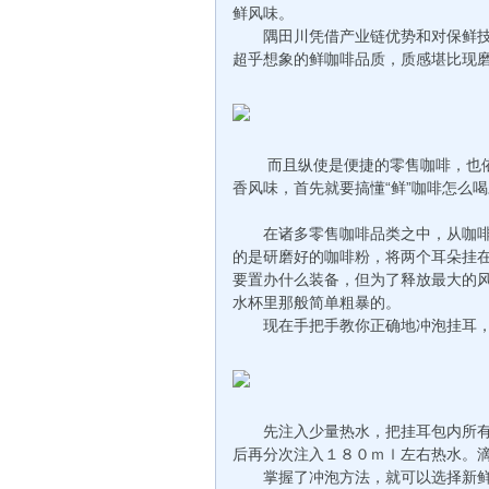
鲜风味。
隅田川凭借产业链优势和对保鲜技
超乎想象的鲜咖啡品质，质感堪比现
而且纵使是便捷的零售咖啡，也依
香风味，首先就要搞懂“鲜”咖啡怎么
在诸多零售咖啡品类之中，从咖啡
的是研磨好的咖啡粉，将两个耳朵挂
要置办什么装备，但为了释放最大的
水杯里那般简单粗暴的。
现在手把手教你正确地冲泡挂耳，获
先注入少量热水，把挂耳包内所有
后再分次注入１８０ｍｌ左右热水。
掌握了冲泡方法，就可以选择新鲜