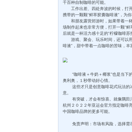
千百种自制咖啡的可能。
工作出差、四处奔波的时候，打开“
携带的一颗颗“鲜萃胶囊咖啡液”，为
和朋友露营郊游时，如果带着一杯自
场制作起来也非常方便，打开一颗“鲜
后就是一杯活力感十足的“柠檬咖啡苏
游戏、聚会、玩乐时间，还可以用咖
啡液”，甜中带着一点咖啡的苦味，丰
“咖啡液＋牛奶＋椰浆”也是当下的
奥利奥，１秒带动好心情。
这些才只是创意咖啡花式玩法的冰
意。
有突破，才会有惊喜。就像隅田川对
杭州２０２２年亚运会官方指定咖啡
中国咖啡品牌的更多可能。
免责声明：市场有风险，选择需谨