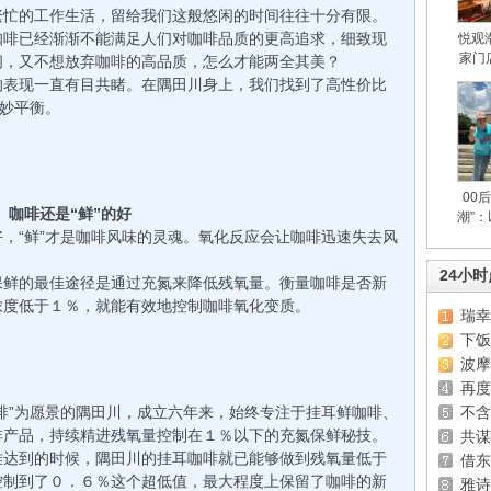
繁忙的工作生活，留给我们这般悠闲的时间往往十分有限。
咖啡已经渐渐不能满足人们对咖啡品质的更高追求，细致现
悦观
家门
间，又不想放弃咖啡的高品质，怎么才能两全其美？
区
表现一直有目共睹。在隅田川身上，我们找到了高性价比
绝妙平衡。
00
咖啡还是“鲜”的好
潮”
“鲜”才是咖啡风味的灵魂。氧化反应会让咖啡迅速失去风
24小
鲜的最佳途径是通过充氮来降低残氧量。衡量咖啡是否新
浓度低于１％，就能有效地控制咖啡氧化变质。
瑞幸
下饭
波摩
再
”为愿景的隅田川，成立六年来，始终专注于挂耳鲜咖啡、
不含
啡产品，持续精进残氧量控制在１％以下的充氮保鲜秘技。
共谋
达到的时候，隅田川的挂耳咖啡就已能够做到残氧量低于
借东
控制到了０．６％这个超低值，最大程度上保留了咖啡的新
雅诗