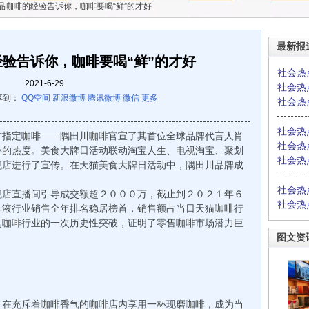
品咖啡的经验告诉你，咖啡要喝“鲜”的才好
最新报
验告诉你，咖啡要喝“鲜”的才好
社会热
2021-6-29
社会热
享到：
QQ空间
新浪微博
腾讯微博
微信
更多
社会热
社会热
指定咖啡——隅田川咖啡官宣了其首位全球品牌代言人肖
社会热
小的热度。美食大牌日活动联动淘宝人生、电视淘宝、聚划
社会热
舰店进行了宣传。在天猫美食大牌日活动中，隅田川品牌成
社会热
店直播间引导成交额超２０００万，截止到２０２１年６
社会热
啡液行业销售全年排名稳居榜首，销售额占当日天猫咖啡行
是咖啡行业的一次历史性突破，证明了零售咖啡市场潜力巨
图文资
在充斥着咖啡香气的咖啡店内享用一杯现磨咖啡，成为当