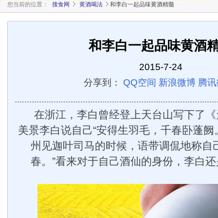
您当前的位置：
搜食网
黄酒喝法
和李白一起品味黄酒精髓
和李白一起品味黄酒
2015-7-24
分享到：
QQ空间
新浪微博
腾讯
在浙江，李白曾经登上天台山写下了《
美景李白说自己“安得生羽毛，千春卧蓬阙
州见迦叶司马的时候，语带调侃地称自己
春。”看来对于自己酒仙的身份，李白还