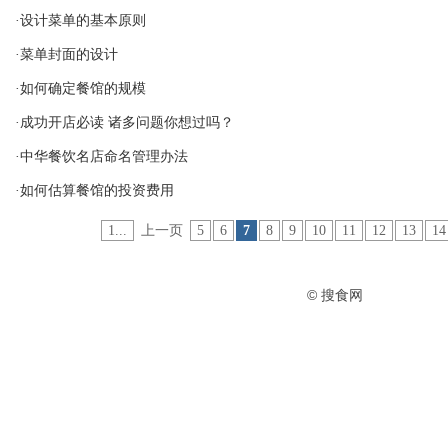
·设计菜单的基本原则
·菜单封面的设计
·如何确定餐馆的规模
·成功开店必读 诸多问题你想过吗？
·中华餐饮名店命名管理办法
·如何估算餐馆的投资费用
1...
上一页
5
6
7
8
9
10
11
12
13
14
© 搜食网