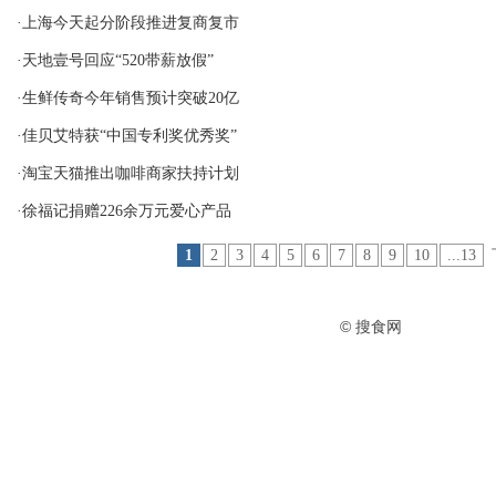
·上海今天起分阶段推进复商复市
·天地壹号回应“520带薪放假”
·生鲜传奇今年销售预计突破20亿
·佳贝艾特获“中国专利奖优秀奖”
·淘宝天猫推出咖啡商家扶持计划
·徐福记捐赠226余万元爱心产品
1
2
3
4
5
6
7
8
9
10
...13
© 搜食网