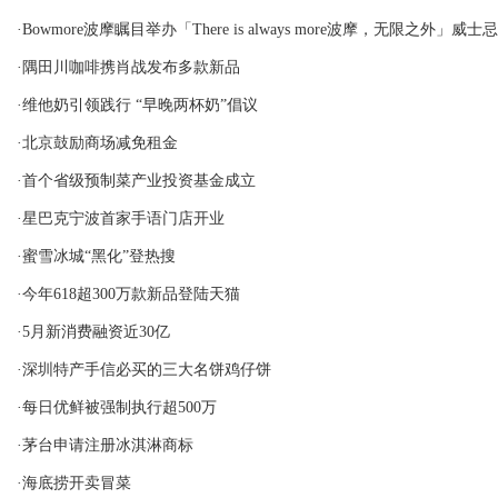
·Bowmore波摩瞩目举办「There is always more波摩，无限之外」威
·隅田川咖啡携肖战发布多款新品
·维他奶引领践行 “早晚两杯奶”倡议
·北京鼓励商场减免租金
·首个省级预制菜产业投资基金成立
·星巴克宁波首家手语门店开业
·蜜雪冰城“黑化”登热搜
·今年618超300万款新品登陆天猫
·5月新消费融资近30亿
·深圳特产手信必买的三大名饼鸡仔饼
·每日优鲜被强制执行超500万
·茅台申请注册冰淇淋商标
·海底捞开卖冒菜