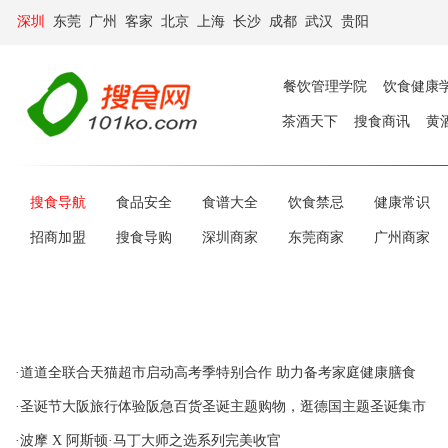
深圳
东莞
广州
客家
北京
上海
长沙
成都
武汉
贵阳
餐饮管理学院
饮食健康
茶酒天下
搜食商讯
黄
搜食导航
食品安全
食谱大全
饮食禁忌
健康常识
招商加盟
搜食导购
深圳商家
东莞商家
广州商家
·道道全联合天猫超市启动高考季特别合作 助力备考家庭健康膳食
·圣诞节大阪旅行体验阪急百货圣诞主题购物，逛德国主题圣诞集市
·波摩 X 阿斯顿·马丁大师之选系列完美收官