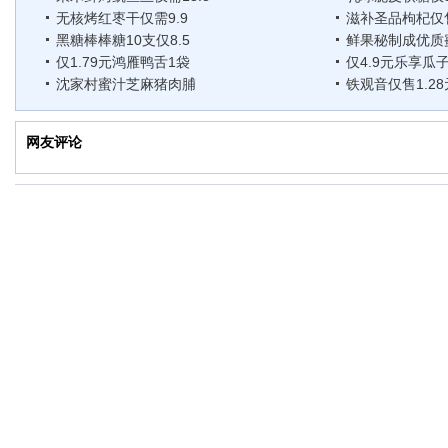
无核烤红枣干仅需9.9
滋补圣品枸杞仅售
黑糖棒棒糖10支仅8.5
鲜果秘制成优质
仅1.79元鸿雁鸭舌1袋
仅4.9元乐享瓜
沈家村蜜汁芝麻猪肉脯
铁观音仅售1.2
网友评论