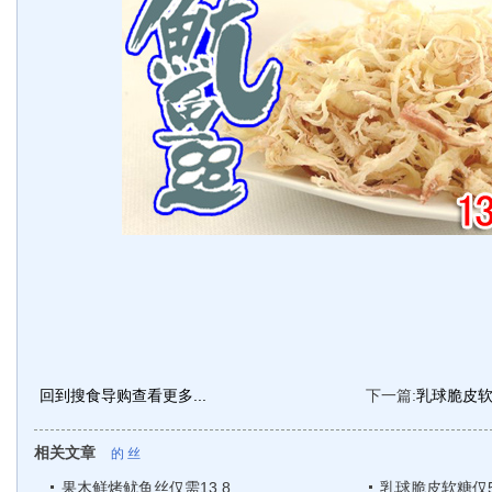
回到搜食导购查看更多...
下一篇:
乳球脆皮软
相关文章
的
丝
果木鲜烤鱿鱼丝仅需13.8
乳球脆皮软糖仅5