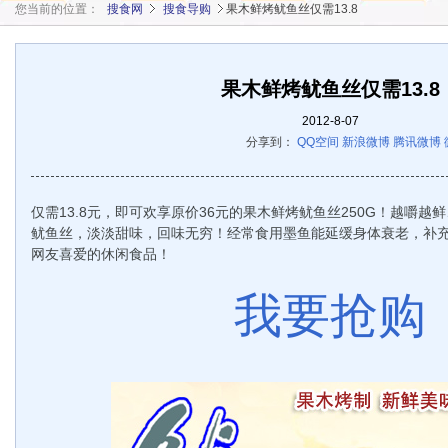
您当前的位置：
搜食网
搜食导购
果木鲜烤鱿鱼丝仅需13.8
果木鲜烤鱿鱼丝仅需13.8
2012-8-07
分享到：
QQ空间
新浪微博
腾讯微博
仅需13.8元，即可欢享原价36元的果木鲜烤鱿鱼丝250G！越嚼
鱿鱼丝，淡淡甜味，回味无穷！经常食用墨鱼能延缓身体衰老，补
网友喜爱的休闲食品！
我要抢购