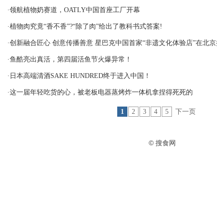
·领航植物奶赛道，OATLY中国首座工厂开幕
·植物肉究竟“香不香”?“除了肉”给出了教科书式答案!
·创新融合匠心 创意传播善意 星巴克中国首家“非遗文化体验店”在北
·鱼酷亮出真活，第四届活鱼节火爆异常！
·日本高端清酒SAKE HUNDRED终于进入中国！
·这一届年轻吃货的心，被老板电器蒸烤炸一体机拿捏得死死的
1
2
3
4
5
下一页
© 搜食网