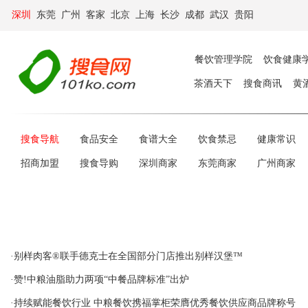
深圳
东莞
广州
客家
北京
上海
长沙
成都
武汉
贵阳
餐饮管理学院
饮食健康
茶酒天下
搜食商讯
黄
搜食导航
食品安全
食谱大全
饮食禁忌
健康常识
招商加盟
搜食导购
深圳商家
东莞商家
广州商家
·别样肉客®联手德克士在全国部分门店推出别样汉堡™
·赞!中粮油脂助力两项“中餐品牌标准”出炉
·持续赋能餐饮行业 中粮餐饮携福掌柜荣膺优秀餐饮供应商品牌称号