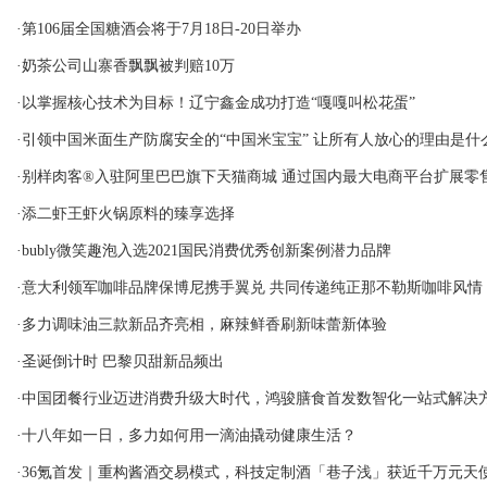
·第106届全国糖酒会将于7月18日-20日举办
·奶茶公司山寨香飘飘被判赔10万
·以掌握核心技术为目标！辽宁鑫金成功打造“嘎嘎叫松花蛋”
·引领中国米面生产防腐安全的“中国米宝宝” 让所有人放心的理由是什
·别样肉客®入驻阿里巴巴旗下天猫商城 通过国内最大电商平台扩展零
·添二虾王虾火锅原料的臻享选择
·bubly微笑趣泡入选2021国民消费优秀创新案例潜力品牌
·意大利领军咖啡品牌保博尼携手翼兑 共同传递纯正那不勒斯咖啡风情
·多力调味油三款新品齐亮相，麻辣鲜香刷新味蕾新体验
·圣诞倒计时 巴黎贝甜新品频出
·中国团餐行业迈进消费升级大时代，鸿骏膳食首发数智化一站式解决
·十八年如一日，多力如何用一滴油撬动健康生活？
·36氪首发｜重构酱酒交易模式，科技定制酒「巷子浅」获近千万元天