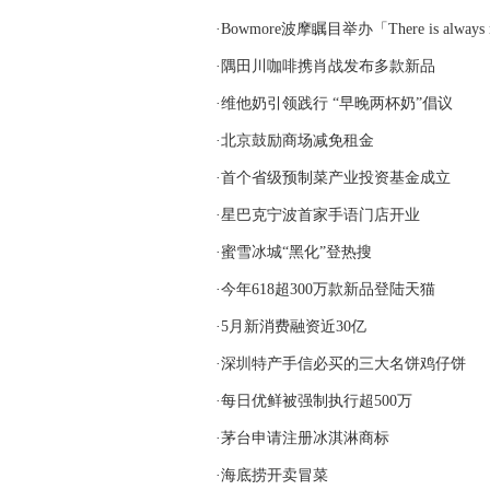
·Bowmore波摩瞩目举办「There is a
·隅田川咖啡携肖战发布多款新品
·维他奶引领践行 “早晚两杯奶”倡议
·北京鼓励商场减免租金
·首个省级预制菜产业投资基金成立
·星巴克宁波首家手语门店开业
·蜜雪冰城“黑化”登热搜
·今年618超300万款新品登陆天猫
·5月新消费融资近30亿
·深圳特产手信必买的三大名饼鸡仔饼
·每日优鲜被强制执行超500万
·茅台申请注册冰淇淋商标
·海底捞开卖冒菜