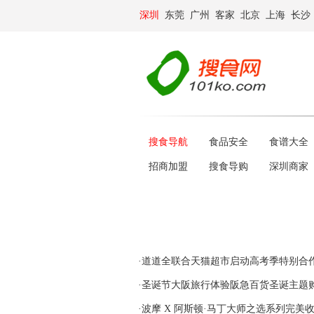
深圳
东莞
广州
客家
北京
上海
长沙
搜食导航
食品安全
食谱大全
招商加盟
搜食导购
深圳商家
·道道全联合天猫超市启动高考季特别合
·圣诞节大阪旅行体验阪急百货圣诞主题
·波摩 X 阿斯顿·马丁大师之选系列完美