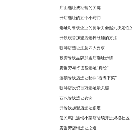
·店面选址成经营的关键
·开店选址的五个小窍门
·选址对餐饮企业的竞争力会起到决定性
·开铁观音加盟店选择旺铺的方法
·咖啡店选址注意四大要求
·投资餐饮品牌加盟店选址步骤
·麦当劳与肯德基选址“真经”
·连锁餐饮店选址秘诀“看碟下菜”
·咖啡店投资百万选址最关键
·西式餐饮选址要诀
·开餐饮加盟店选址锁定
·便民惠民连锁小菜店陆续开进规模社区
·麦当劳店铺选址之道