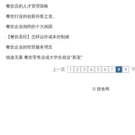
·餐饮店的人才管理策略
·餐饮行业的创新待客之道。
·餐饮企业倒闭的十大病因
·【餐饮圣经】怎样运作成本控制难
·餐饮企业的经营服务理念
·钱途无量 餐饮零售业成大学生就业“新宠”
上一页
1
2
3
4
5
6
7
8
9
© 搜食网