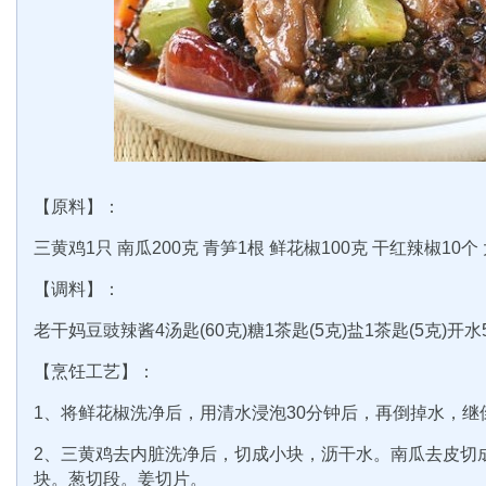
【原料】：
三黄鸡1只 南瓜200克 青笋1根 鲜花椒100克 干红辣椒10个
【调料】：
老干妈豆豉辣酱4汤匙(60克)糖1茶匙(5克)盐1茶匙(5克)开水5
【烹饪工艺】：
1、将鲜花椒洗净后，用清水浸泡30分钟后，再倒掉水，继
2、三黄鸡去内脏洗净后，切成小块，沥干水。南瓜去皮切
块。葱切段。姜切片。