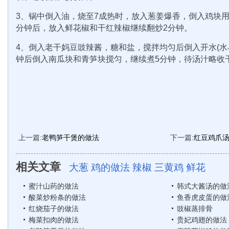
3、锅中倒入油，烧至7成热时，放入葱姜爆香，倒入鸡块
分钟后，放入鲜花椒和干红辣椒继续翻炒2分钟。
4、倒入老干妈豆豉辣酱，糖和盐，搅拌均匀后倒入开水(水
钟后倒入南瓜块和青笋块搅匀，继续煮5分钟，待汤汁略收
上一篇:
老鸭笋干煲的做法
下一篇:
红豆鸡爪
相关文章
大葱
鸡的做法
辣椒
三黄鸡
鲜花
蜜汁山药的做法
韩式大酱汤的做
酸菜炒粉条的做法
鱼香虎皮蛋的做
红烧茄子的做法
豉椒蒸排骨
梅菜扣肉的做法
贵妃鸡翅的做法