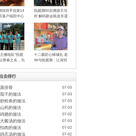
潮深圳手信第14
悦观潮00后溯源天马
店落户福田中心
村 解码新会陈皮非遗
兴业银行大
匠心与自然
后主播组队“悦观
十二载匠心铸城礼 老
：以青春之名，为
钟与悦观潮：让深圳
深圳手信特
味道走向世界
时点击排行
蒸排骨
07-03
茄子的做法
07-03
炒粉条的做法
07-03
山药的做法
07-03
鸡翅的做法
07-02
大酱汤的做法
07-03
扣肉的做法
07-02
鸡爪汤的做法
07-02