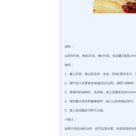
原料：
山药500克、枸杞20克、糖150克、桂花酱2茶匙(10m
做法：
1、戴上手套，将山药洗净，去皮，切成1厘米见方
2、锅中放入足够多的油(能没过山药)，烧至7成热
3、将锅中的油倒出，洗净锅，放入适量的水(约100m
4、熬到糖水变浓时象糖浆时，放入山药和枸杞炒匀
5、放入桂花酱炒匀即可出锅。
小贴士：
如果不喜欢油炸山药，也可以用水煮，但是我觉得水