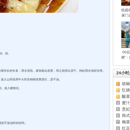
悦观
家门
区
00
l)、油。
潮”
、5厘米长的长条，用水浸泡，避免氧化发黑，用之前捞出沥干。枸杞用水泡软待用。
24小
时，放入山药段用中火炸至稍稍变黄捞出，沥干油。
豉椒
l)，放入糖熬化。
红烧
酸菜
。
蜜汁
贵妃
韩式
梅菜
煮的不如油炸的好吃。
红豆