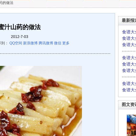
药的做法
最新报
蜜汁山药的做法
食谱大
2012-7-03
食谱大
享到：
QQ空间
新浪微博
腾讯微博
微信
更多
食谱大
食谱大
食谱大
食谱大
食谱大
食谱大
图文资