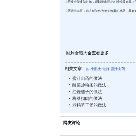
山药皮会使皮肤过敏，所以削山药皮的时候最好戴上
山药营养丰富，自古就被作为物美价廉的补品，具有
回到食谱大全查看更多...
相关文章
的
小贴士
最好
蜜汁山药
蜜汁山药的做法
酸菜炒粉条的做法
红烧茄子的做法
梅菜扣肉的做法
老鸭笋干煲的做法
网友评论