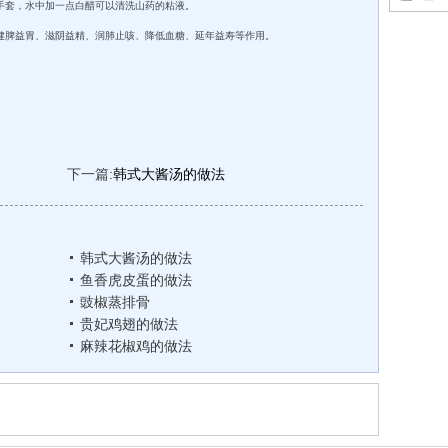
手套，水中加一点白醋可以清洗山药的粘液。
健脾益胃、滋阴益精、润肺止咳、降低血糖、延年益寿等作用。
下一篇:
韩式大酱汤的做法
韩式大酱汤的做法
鱼香虎皮蛋的做法
豉椒蒸排骨
贵妃鸡翅的做法
麻辣花椒鸡的做法