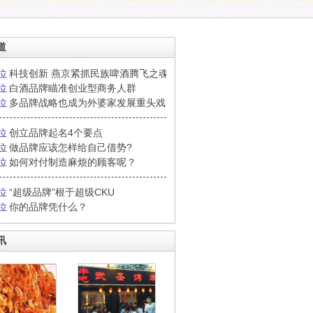
道
位
科技创新 燕京紧抓民族啤酒腾飞之魂
位
白酒品牌瞄准创业型商务人群
位
多品牌战略也成为外婆家发展重头戏
位
创立品牌起名4个要点
位
做品牌应该怎样给自己借势?
位
如何对付制造麻烦的顾客呢？
位
“超级品牌”根于超级CKU
位
你的品牌凭什么？
讯