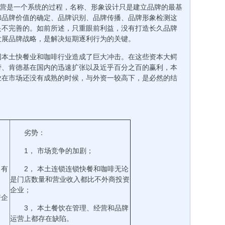
运营是一个系统的过程，名称、形象设计只是建立品牌的最基
和品牌价值的确定、品牌识别、品牌传播、品牌形象检测这
是不完善的。如前所述，只重眼前利益，没有打造长久品牌
发展品牌战略，是解决短期逐利行为的关键。
国本土快餐业和咖啡行业造成了巨大冲击。在这些资本大鳄
劳、肯德基在国内的迅速扩张以及近乎百分之百的赢利，本
业在市场还没有成熟的时候，与外资一较高下，是必然的结
：
劣势：
1， 市场竞争的加剧；
，有
2， 本土连锁连锁快餐和咖啡无论
是门店数量和营业收入都比不外商投资
企业；
资企
3， 本土餐饮在管理、经营和品牌
运营上都存在缺陷。