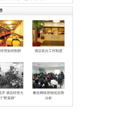
荐
饮经营如何制胜
酒店前台工作制度
花开 酒店经营大
餐饮网络营销优劣势
打“野菜牌”
分析