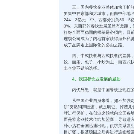
三、国内餐饮企业整体加快了扩
要集中在东部和大城市，但向中部地区
244．3亿元，中、西部分别为86．5亿
3%。东西部的餐饮发展虽然有差距，
打好全面而稳固的根基是必须的。目
连锁公司成为了内地首家获得海外私
成了品牌走上国际化的必由之路。
四、中式快餐与西式快餐的差异
饺、面条、包子、小炒为主，而西式
土企业不错的选择。
4、我国餐饮业发展的威胁
内忧外患，就是中国餐饮业现在
从中国企业自身来看，如不加强对
饼”突然销声匿迹，就是明证。掉渣儿
牌进行保护，在创业之始就向全国各
而是将这些技术传给加盟商，导致进入
种小店在全国迅速出现，供求关系发
目扩张，根基稳固之后再进行连锁经