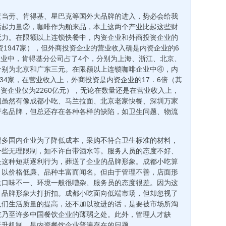
麦当劳、肯得基、星巴克等国外大品牌的进入，势必会给我
后起力量②，咖啡作为舶来品，本土这两个产业比起这些财
无力。在限额以上连锁快餐中，内资企业和外商投资企业的
资1947家），但外商投资企业的营业收入确是内资企业的6
餐企业中，肯得基分公司占了4个，分别为上海、浙江、北京、
分别为北京和广东三元。在限额以上连锁咖啡企业中④，内
34家，在营业收入上，外商投资是内资企业的17．6倍（其
内资企业仅为2260亿元），无论在数量还是在营业收入上，
国虽然有像成都小吃、马兰拉面、北京老家快餐、深圳万家
著名品牌，但总还存在各种各样的缺陷，如卫生问题、物流
。
很多国内企业为了降低成本，采购不符合卫生标准的材料，
一些无理限制，如不许自带酒水等。服务人员的态度不好、
是这种短期逐利行为，葬送了企业的品牌形象。成都小吃算
，以价格低廉、品种丰富而闻名。但由于管理不善，店面形
量口味不一、环境一般很嘈杂、服务员的态度很差。因为这
，品牌形象大打折扣。成都小吃面向低端市场，但却忽视了
人们生活质量的提高，还不加以改进的话，是要被市场所淘
吃乃至许多中国餐饮企业的薄弱之处。此外，管理人才缺
晋升机制，是内资餐饮企业普遍存在的问题。