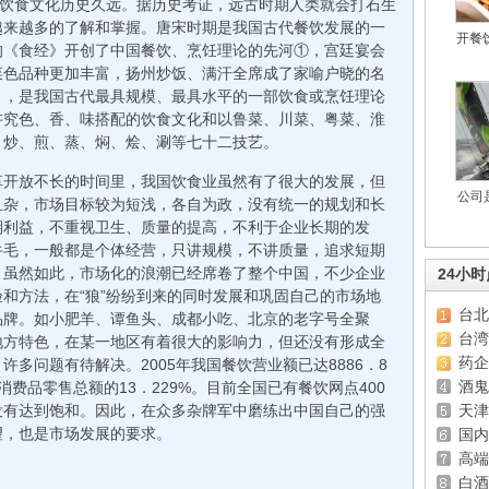
，饮食文化历史久远。据历史考证，远古时期人类就会打石生
越来越多的了解和掌握。唐宋时期是我国古代餐饮发展的一
开餐
的《食经》开创了中国餐饮、烹饪理论的先河①，宫廷宴会
菜色品种更加丰富，扬州炒饭、满汗全席成了家喻户晓的名
》，是我国古代最具规模、最具水平的一部饮食或烹饪理论
讲究色、香、味搭配的饮食文化和以鲁菜、川菜、粤菜、淮
、炒、煎、蒸、焖、烩、涮等七十二技艺。
革开放不长的时间里，我国饮食业虽然有了很大的发展，但
公司
且杂，市场目标较为短浅，各自为政，没有统一的规划和长
期利益，不重视卫生、质量的提高，不利于企业长期的发
牛毛，一般都是个体经营，只讲规模，不讲质量，追求短期
。虽然如此，市场化的浪潮已经席卷了整个中国，不少企业
24小
和方法，在“狼”纷纷到来的同时发展和巩固自己的市场地
台北
品牌。如小肥羊、谭鱼头、成都小吃、北京的老字号全聚
台湾
地方特色，在某一地区有着很大的影响力，但还没有形成全
药企
多问题有待解决。2005年我国餐饮营业额已达8886．8
酒鬼
消费品零售总额的13．229%。目前全国已有餐饮网点400
没有达到饱和。因此，在众多杂牌军中磨练出中国自己的强
天津
望，也是市场发展的要求。
国内
高端
白酒