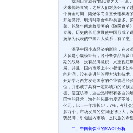
我国自古就有“民以食为天”一说
火来烧烤食物，之后人们对烹饪有了
个黄金时期，隋炀帝尚食直长谢枫著
开始盛行。明清时期食料种类更多、
菜。乾隆年间袁枚所著的《随园食单
专著。历史的长期发展使中国形成了
扬菜为代表的中国四大菜系，有了烹
深受中国小农经济的影响，在改
大多是小规模经营，各种餐饮品牌多
期的战略，没有品牌意识，只重视短
展。并且，国内市场上中小餐馆多如
的利润，没有先进的管理方法和技术
开始学习西方发达国家的企业管理经验
位，并形成了具有一定影响力的民族
德、便宜坊等，这些品牌都有各自的
国性的经营，海外的拓展力度还不够，许
亿元，比上一年增长17．7%，占社会
多万个，市场发展的空间还很巨大，
势品牌，引领国内市场，是民族的希
二、中国餐饮业的SWOT分析