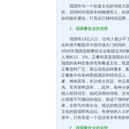
我国作为一个饮食文化的传统大
的，但同时外国资本的蜂拥而入，给
如何扬长避短，打造自己独特的品牌
1、我国餐饮业的优势
我国有13亿人口，任何人都少不
在外资不断敲开中国市场大门的同时
2005年我国连锁餐饮企业集团达30
人增长12．3%。正餐和茶是我国自
我国的各种饮食讲究和餐桌文化，既
正餐选料广泛，菜点花色品种繁多，
正餐集中在各种星级酒店和特色店上
爹、烤肉苑等，长沙有火宫店、华云
风、毛哥老鸭汤等……此外，各种火
国人瞠目结舌。如此深厚的传统、文
占据着不可撼动的地位，形成了独特的
家，全部为内资企业。就总的情况而
文化的提倡和有品位、有身份的人士
茶中，只有茶是一个还没有非常有影
2、我国餐饮业的劣势