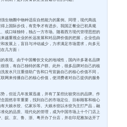
增强生物圈中物种适应自然能力的案例。同理，现代商战
跟得上国际步伐，有竞争才有进步。我国正餐业已初具规
久、或口味独特，独占一方市场。随着西方现代管理思想的
越来越重视企业的长远发展和对品牌价值的把握，企业也由
资和发展上，盲目与冲动减少，力求满足市场需求，向多元
现在几方面：
强的表现。由于中国餐饮文化的地域性，国内许多著名品牌
性很强，有自己独特的客户群。此外，很多品牌对自己的核
如洗发水只注重借助广告和口号宣扬自己的核心价值不同，
互联网来传播自己的核心价值，使消费者对自己提供的服务
劣势，但近几年发展迅速，并有了某些比较突出的品牌。作
理念固然非常重要，找到自己的市场定位、目标顾客和核心
的有大娘水饺、亿家乐等。大娘水饺以水饺为主打产品，融
标准化的品质、现代化的管理，成为中国市场上十个门店上
沪、皖、京、鲁、浙、粤开办了分店，并在印尼雅加达开了