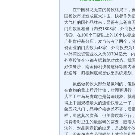
在中国群龙无首的餐饮格局下，
国餐饮市场造成巨大冲击。快餐作为
大气粗的国外品牌来，显得有点苍白
门店数量相当（内资1803家，外商投
倍③。在100个门店以上的10个快
广州肯得基分店；麦当劳占了两个，
资企业的门店数为48家，外商投资为1
中外商投资营业收入为39704亿元，
外商投资企业都占据着绝对优势。我
好快餐济、南金德利快餐这样等国内
配送等，归根到底就是缺乏系统规划
虽然做餐饮大部分是赢利的，但
在食物的量上斤斤计较，对顾客进行
店面卫生马马虎虎也是普遍现象。就
得上中国规模最大的连锁快餐之一了
象五花八门，品种价格参差不齐，质
样，虽然其名度高，但美誉度却不行
消费者对卫生的最起码的需要，随着
汰的。对品牌意识的缺乏，是成都小
乏，没有像麦当劳那样的人才培养和