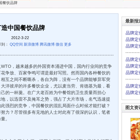
国餐饮品牌
最新报
打造中国餐饮品牌
品牌定
2012-3-22
品牌定
享到：
QQ空间
新浪微博
腾讯微博
微信
更多
品牌定
品牌定
品牌定
WTO，越来越多的外国资本涌进中国，国内行业间的竞争
品牌定
百花争放、百家争鸣可谓是最好写照。然而国内各种餐饮的
，相互之间不断嘶杀，各自为阵，没有一个品牌能够异军突
，大洋彼岸的许多餐饮企业，尤以麦当劳、肯德基为最，看
品牌定
自己的一杯羹。在广大老百姓为中餐馆的卫生质量而担心
品牌定
掠地，以迅雷不及掩耳之势，强占了大片市场，名气迅速提
如此强烈的竞争，中国餐饮的混乱局面什么时候才能打破？
图文资
样努力？尽管很多有见地的人士对此有了很深的认识，笔者
力量。