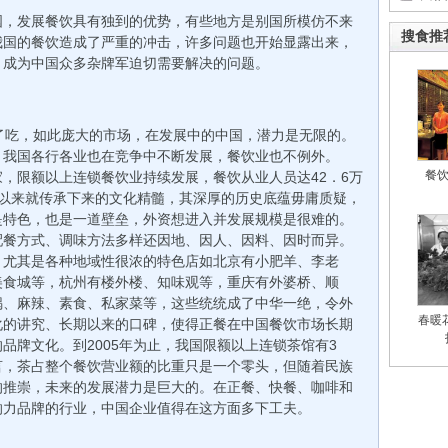
国，发展餐饮具有独到的优势，有些地方是别国所模仿不来
搜食推
我国的餐饮造成了严重的冲击，许多问题也开始显露出来，
，成为中国众多杂牌军迫切需要解决的问题。
了吃，如此庞大的市场，在发展中的中国，潜力是无限的。
，我国各行各业也在竞争中不断发展，餐饮业也不例外。
餐
0家，限额以上连锁餐饮业持续发展，餐饮从业人员达42．6万
古以来就传承下来的文化精髓，其深厚的历史底蕴毋庸质疑，
是特色，也是一道壁垒，外资想进入并发展规模是很难的。
配餐方式、调味方法多样还因地、因人、因料、因时而异。
，尤其是各种地域性很浓的特色店如北京有小肥羊、李老
美食城等，杭州有楼外楼、知味观等，重庆有外婆桥、顺
锅、麻辣、素食、私家菜等，这些统统成了中华一绝，令外
春暖
化的讲究、长期以来的口碑，使得正餐在中国餐饮市场长期
品牌文化。到2005年为止，我国限额以上连锁茶馆有3
言，茶占整个餐饮营业额的比重只是一个零头，但随着民族
的推崇，未来的发展潜力是巨大的。在正餐、快餐、咖啡和
响力品牌的行业，中国企业值得在这方面多下工夫。