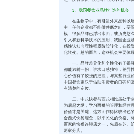
3、我国餐饮业品牌打造的机会
在生物学中，有引进外来品种以
中，任何企业都不能做井底之蛙，要
模，很多品牌已浮出水面，或历史悠
引入和新科学技术的应用，我国企业
感性认知向理性积累阶段转化，在投
化转变。总的而言，这些机会主要体
一、品牌差异化和个性化有了很
都能独树一帜，讲求口感独特，差异
心价值有了较强的把握，与某些行业
中国餐饮更乐于借助消费者的口碑和
有清楚的定位。
二、中式快餐与西式相比虽处于
为后起之绣，学习西餐的管理和经营
价值才是关键，这方面作得比较出色
合西式快餐理念，以平民化的价格、
百家的快餐连锁店之一，先后在苏、
两家分店。