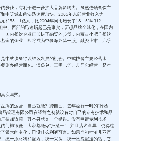
张的步伐，有利于进一步扩大品牌影响力。虽然连锁餐饮主
和中等城市的渗透速度加快。2005年东部营业收入为
元和58．1亿元，比2004年同比增长了13．5%和12．
但中、西部的迅速崛起已是事实，要想品牌全球化，在国内
前，国内餐饮企业正加快了融资的步伐，内蒙古小肥羊餐饮
募基金的企业，即将成为中餐海外第一股。融资上市，几乎
，是中式快餐得以继续发展的机会。中式快餐主要经营水
快餐则多经营面包、汉堡包、三明志等。差异化经营，是本
的真实写照。
品牌的运营，自己就能打跨自己。去年流行一时的“掉渣
食品管理有限公司在经营之初就没有对自己的专有技术和品
地广招加盟商，其本身就是一个错误。没有申请专利技术，
的门槛很低，大家都能做“掉渣王”，并且店名各异，使得这
生了很大的变化，已没什么利润可言。如果当初掉渣儿不盲
营，统一原材料和配方，统一采购，统一物流配送的话，它